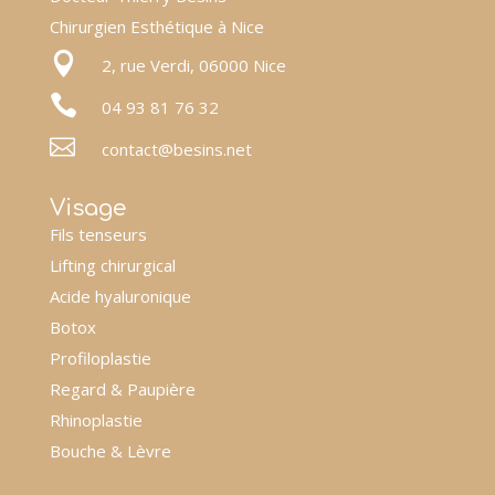
Chirurgien Esthétique à Nice

2, rue Verdi, 06000 Nice

04 93 81 76 32

contact@besins.net
Visage
Fils tenseurs
Lifting chirurgical
Acide hyaluronique
Botox
Profiloplastie
Regard & Paupière
Rhinoplastie
Bouche & Lèvre