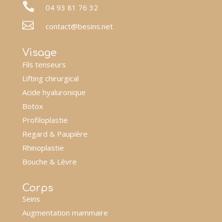

04 93 81 76 32

contact@besins.net
Visage
Fils tenseurs
Lifting chirurgical
Acide hyaluronique
Botox
Profiloplastie
Regard & Paupière
Rhinoplastie
Bouche & Lèvre
Corps
Seins
Augmentation mammaire